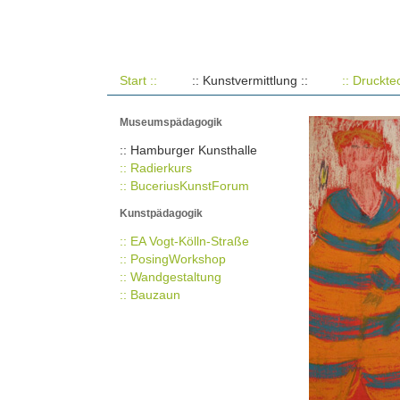
Start ::
:: Kunstvermittlung ::
:: Druckte
Museumspädagogik
:: Hamburger Kunsthalle
:: Radierkurs
:: BuceriusKunstForum
Kunstpädagogik
:: EA Vogt-Kölln-Straße
:: PosingWorkshop
:: Wandgestaltung
:: Bauzaun