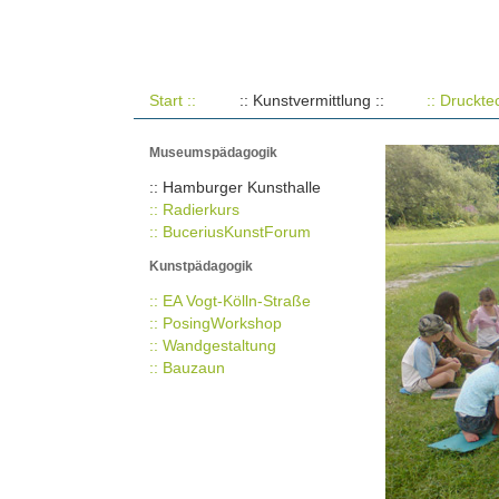
Start ::
:: Kunstvermittlung ::
:: Druckte
Museumspädagogik
:: Hamburger Kunsthalle
:: Radierkurs
:: BuceriusKunstForum
Kunstpädagogik
:: EA Vogt-Kölln-Straße
:: PosingWorkshop
:: Wandgestaltung
:: Bauzaun